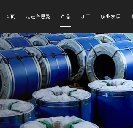
首页
走进帝思曼
产品
加工
职业发展
公司简介
不锈钢类型
纵剪
奥氏体
下载
热处理
铁素体
马氏体
表面处理
双相钢