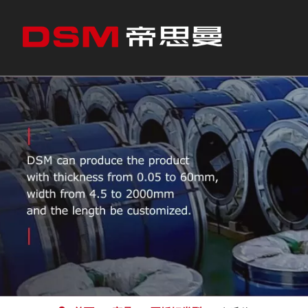
CEO问候
不锈钢产品
冷轧
冷轧不锈钢
我们合作的行业
剪板
热轧不锈钢
精密带钢
往复式缠绕
往复式缠绕钢带