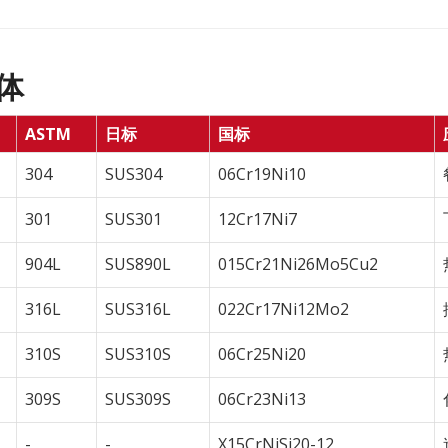
体
ASTM
日标
国标
304
SUS304
06Cr19Ni10
301
SUS301
12Cr17Ni7
904L
SUS890L
015Cr21Ni26Mo5Cu2
316L
SUS316L
022Cr17Ni12Mo2
310S
SUS310S
06Cr25Ni20
309S
SUS309S
06Cr23Ni13
-
-
X15CrNiSi20-12