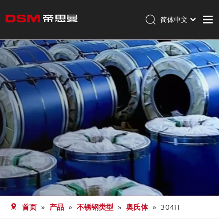
简体中文
English
首页
走进帝思曼
产品
加工
职业发展
新闻
联系我们
首页
»
产品
»
不锈钢类型
»
奥氏体
»
304H