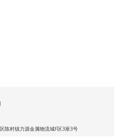
司
德区陈村镇力源金属物流城F区3座3号