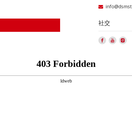
info@dsmst

社交