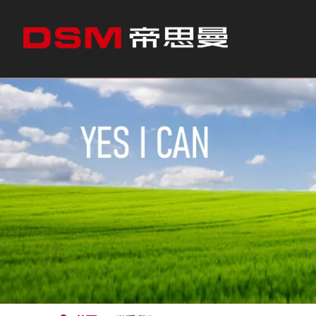
CEO问候
不锈钢产品
冷轧
冷轧不锈钢
我们合作的行业
剪板
热轧不锈钢
精密带钢
往复式缠绕
往复式缠绕钢带