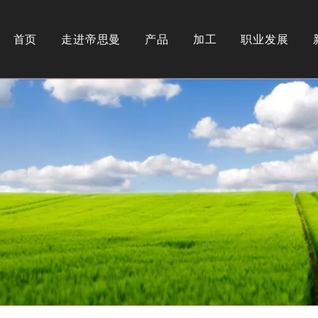
首页
走进帝思曼
产品
加工
职业发展
公司简介
不锈钢类型
纵剪
奥氏体
下载
热处理
铁素体
马氏体
表面处理
双相钢