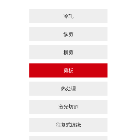
冷轧
纵剪
横剪
剪板
热处理
激光切割
往复式缠绕