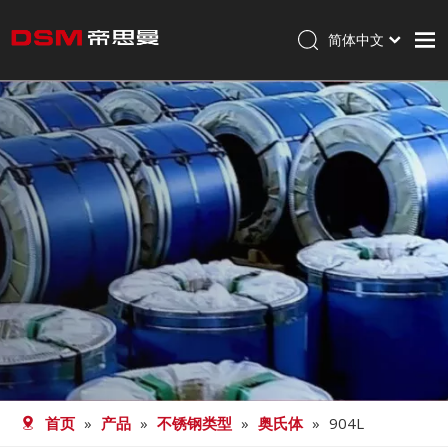
简体中文
English
首页
走进帝思曼
产品
加工
职业发展
新闻
联系我们
首页
»
产品
»
不锈钢类型
»
奥氏体
»
904L