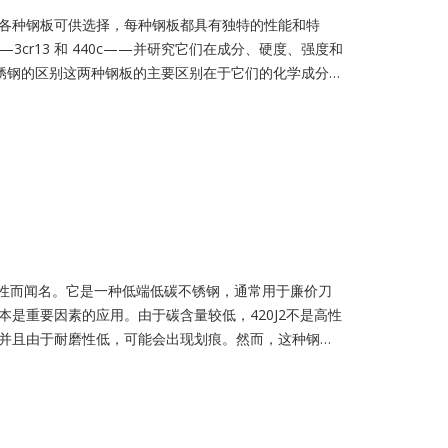
各种钢板可供选择，每种钢板都具有独特的性能和特
cr13 和 440c——并研究它们在成分、硬度、强度和
C不锈钢的区别这两种钢板的主要区别在于它们的化学成分。
国制造钢，而440C是由0.95%至1.2%碳和16%-18%铬以
3Cr13 的碳和铬含量均低于 440C。
腐蚀性而闻名。它是一种低端低碳不锈钢，通常用于廉价刀
是重要因素的应用。由于碳含量较低，420J2不是高性
并且由于耐磨性低，可能会出现划痕。然而，这种钢可
 420J2 钢的成分、性能和各种应用。请继续阅读，了