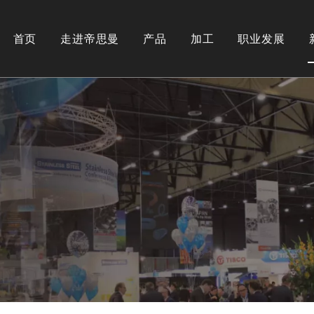
首页
走进帝思曼
产品
加工
职业发展
公司简介
不锈钢类型
纵剪
奥氏体
下载
热处理
铁素体
马氏体
表面处理
双相钢