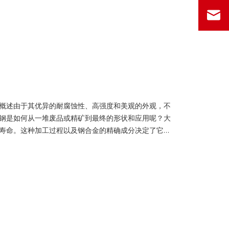
概述由于其优异的耐腐蚀性、高强度和美观的外观，不
钢是如何从一堆废品或精矿到最终的形状和应用呢？大
寿命。这种加工过程以及钢合金的精确成分决定了它的
我们必须首先深入了解其成分。什么是不锈钢？不锈钢
.5% 的铬，但确切的成分和比例将根据所需的等级和钢的