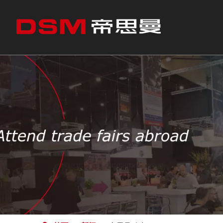
CEO问候
不锈钢产品
冷轧
冷轧不锈钢
我们合作的行业
剪板
热轧不锈钢
精密带钢
往复式缠绕
往复式缠绕钢带