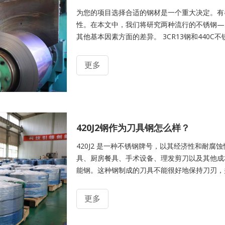
为您的项目选择合适的钢材是一个重大决定。有
性。在本文中，我们将研究两种流行的不锈钢——3
其他基本因素方面的差异。 3CR13钢和440
3Cr13是由0.15%碳、13%铬和1.5%锰组成的中
及微量硫组成的美国制造钢和磷。从比较中可以看出，
更多
420J2钢作为刀具钢怎么样？
420J2 是一种不锈钢牌号，以其经济性和耐
具、厨房餐具、手术设备、理发剪刀以及其他成本
能钢。这种钢制成的刀具不能很好地保持刀刃，
能会吸引重视韧性和耐腐蚀性的厨师。 本文将探讨
解它作为菜刀材料的表现。
更多