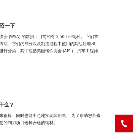
绍一下
WSA) 的数据，目前约有 3,500 种钢种。 它们在
方法、它们的成分以及制造过程中使用的其他处理和工
分类，其中包括美国钢铁协会 (AISI)、汽车工程师协
加拿大标准协会 (CSA)。 所有这些标准都根据钢的成分命名了
据其制造工艺进一步分类。
什么？
来很棒，同时也能出色地实现其用途。 为了帮助您节省
您的制刀项目选择合适的钢材。