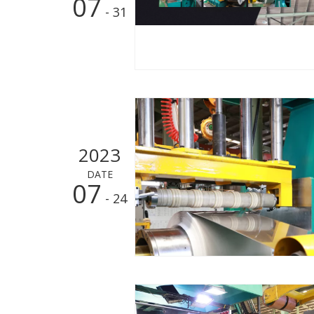
07
- 31
2023
DATE
07
- 24