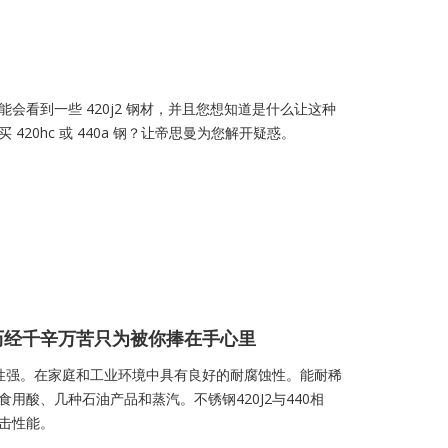
会看到一些 420j2 钢材，并且您想知道是什么让这种
20hc 或 440a 钢？让帝思曼为您解开疑惑。
，历经千辛万苦只为被你捧在手心里
蚀性强。在家庭和工业环境中具有良好的耐腐蚀性。能耐稀
用酸、几种石油产品和蒸汽。不锈钢420J2与440相
击性能。