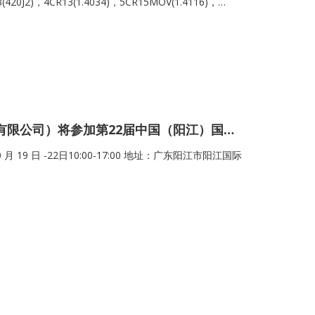
420J2)，4CR13(1.4034)，5CR15MOV(1.4116)，
参观者驻足观摩，同时也引起了很多参展者的强烈兴趣和广
赢得了市场的高度认可。我司员工也始终以饱满的热
帝思曼阳江公司（阳江钢星金属科技有限公司）将参加第22届中国（阳江）国际五金刀剪
 19 日 -22日10:00-17:00 地址：广东阳江市阳江国际