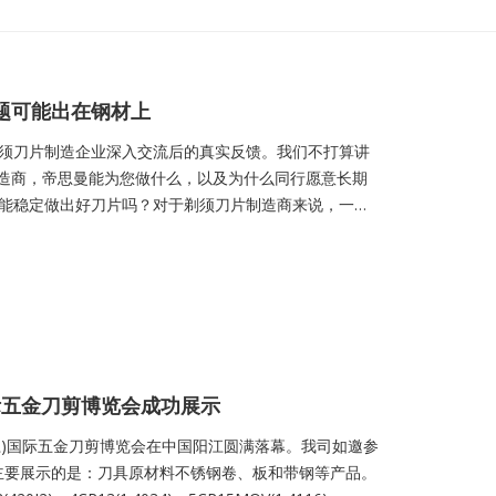
题可能出在钢材上
须刀片制造企业深入交流后的真实反馈。我们不打算讲
制造商，帝思曼能为您做什么，以及为什么同行愿意长期
能稳定做出好刀片吗？对于剃须刀片制造商来说，一枚
”的全部期待。而这一切的起点，是一卷看似不起眼的不锈
处理后硬度不均匀，刀片出现“软点”或脆裂？--- 材料厚
批次的材料性能不一致，成品率忽上忽下？--- 供应商只会
国际五金刀剪博览会成功展示
中国(阳江)国际五金刀剪博览会在中国阳江圆满落幕。我司如邀参
1，主要展示的是：刀具原材料不锈钢卷、板和带钢等产品。