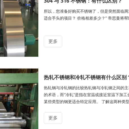
304 与 316 不锈钢：有什么区别？
所以，您准备好购买不锈钢了，但是突然面临两难：
适合手头的项目？ 价格相差多少？” 帝思曼将
更多
热轧不锈钢和冷轧不锈钢有什么区别
热轧钢与冷轧钢的比较热轧钢与冷轧钢之间的主要
的术语，而“冷轧”是指在室温或接近室温下加工
某些类型的钢更适合特定应用。 了解这两种类
多的金钱、浪费宝贵的时间以及犯下代价高昂的
艺称为热轧工艺（通常温度超过 1700° F）
更多
对比当钢超过再结晶温度时，钢的成型和成形更