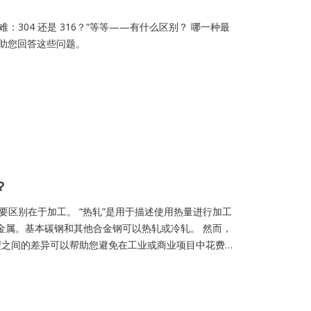
304 还是 316？“等等——有什么区别？ 哪一种最
帮助您回答这些问题。
？
区别在于加工。 “热轧”是用于描述使用热量进行加工
金属。基本碳钢和其他合金钢可以热轧或冷轧。 然而，
型之间的差异可以帮助您避免在工业或商业项目中花费过
错误。热轧钢工艺与冷轧钢工艺在高温下轧制钢材的工
，该温度明显高于钢材的再结晶温度。热轧钢与冷轧钢工艺
加可行，并且可以生产更大尺寸的钢。在冷却过程中，