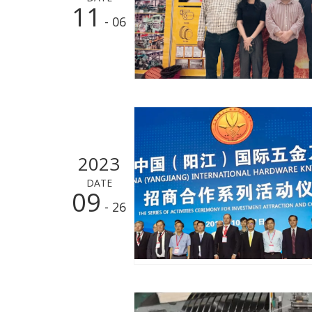
11
- 06
2023
DATE
09
- 26