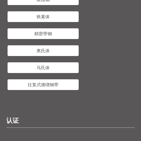
铁素体
精密带钢
奥氏体
马氏体
往复式缠绕钢带
认证