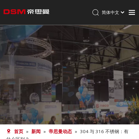
简体中文
English
首页
走进帝思曼
产品
加工
职业发展
新闻
联系我们
首页
»
新闻
»
帝思曼动态
»
304 与 316 不锈钢：有