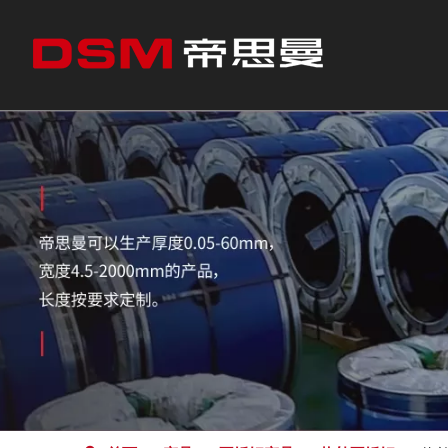
CEO问候
不锈钢产品
冷轧
冷轧不锈钢
我们合作的行业
剪板
热轧不锈钢
精密带钢
往复式缠绕
往复式缠绕钢带