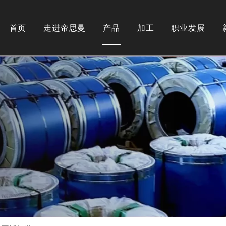
首页
走进帝思曼
产品
加工
职业发展
公司简介
不锈钢类型
纵剪
奥氏体
下载
热处理
铁素体
马氏体
表面处理
双相钢