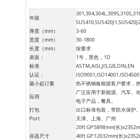
301,304,304L,309S,310S,31
年级
SUS410,SUS420J1,SUS420J2,
厚度（mm）
3-60
宽度（mm）
30-1800
长度（mm）
按要求
表面：
1号，黑色，1D
标准
ASTM,AISI,JIS,GB,DIN,EN
认证：
ISO9001,ISO14001,ISO450
最小起订量
热不锈钢板根据客户要求，热
广泛应用于新能源、汽车、
应用
电子产品，餐具。
打包
出口标准包装，带防水保护
Port
天津、上海、广州
20ft GP:5898mm(长)x23
容器尺寸
40ft GP:12032mm(长)x2